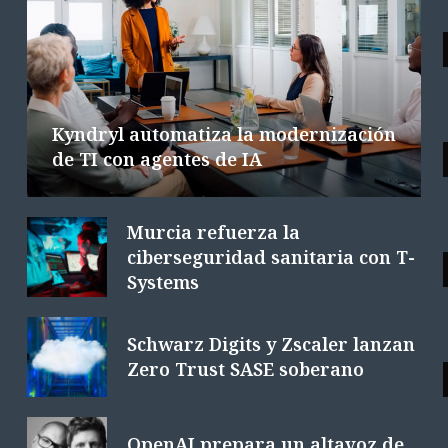
Las tecnológicas europeas facturan
la integración de la IA
6 AGOSTO 2026
6 MINS. LECTURA
Kyndryl automatiza la modernización
de TI con agentes de IA
Murcia refuerza la
ciberseguridad sanitaria con T-
Systems
Schwarz Digits y Zscaler lanzan
Zero Trust SASE soberano
OpenAI prepara un altavoz de