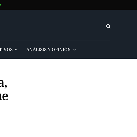
O
TIVOS
ANÁLISIS Y OPINIÓN
a,
ue