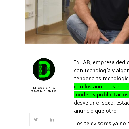
INLAB, empresa dedica
con tecnología y algo
tendencias tecnológic
con los anuncios a tra
REDACCIÓN LA
ECUACIÓN DIGITAL
modelos publicitario
desvelar el sexo, est
anuncio que otro.
Los televisores ya no