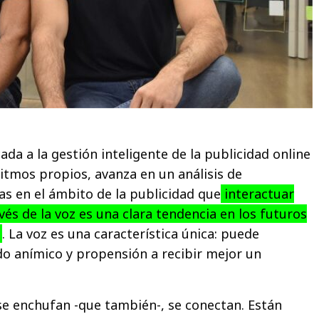
da a la gestión inteligente de la publicidad online
ritmos propios, avanza en un análisis de
as en el ámbito de la publicidad que
interactuar
vés de la voz es una clara tendencia en los futuros
s
. La voz es una característica única: puede
ado anímico y propensión a recibir mejor un
 se enchufan -que también-, se conectan. Están