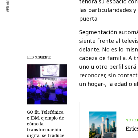
VER ANTERIOR
tendrá su espacio con
las particularidades 
puerta.
Segmentación automáti
siente frente al telev
delante. No es lo mism
cabeza de familia. A t
LEER SIGUIENTE
uno u otro perfil ser
reconocer, sin contac
un hogar-, la edad o e
GO fit, Telefónica
e IBM, ejemplo de
NOTIC
cómo la
Eric
transformación
digital se traduce