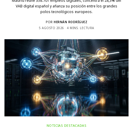
Madrid reúne 358.701 empleos digitales, concentra el 28,3% del
VAB digital español y afianza su posición entre los grandes
polos tecnológicos europeos.
POR
HERNÁN RODRÍGUEZ
5 AGOSTO 2026
4 MINS. LECTURA
NOTICIAS DESTACADAS