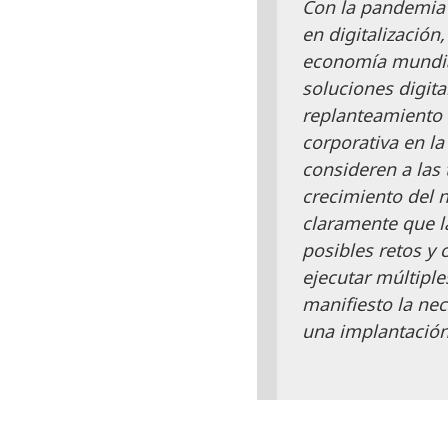
Con la pandemia a
en digitalización,
economía mundial 
soluciones digital
replanteamiento 
corporativa en la q
consideren a las t
crecimiento del n
claramente que la
posibles retos y 
ejecutar múltiples
manifiesto la nec
una implantación r