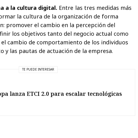
a la cultura digital.
Entre las tres medidas más
rmar la cultura de la organización de forma
APELLIDOS
n: promover el cambio en la percepción del
inir los objetivos tanto del negocio actual como
 el cambio de comportamiento de los individuos
ACEPTO LA
POLÍTICA DE PRIVACIDAD
Y DOY MI CONSENTIMIENTO
 y las pautas de actuación de la empresa.
PARA LA COMUNICACIÓN DE MIS DATOS A TERCEROS (EMPRESA/AS
COLABORADORAS). LOS DATOS SE TRATARÁN CON FINES DE MARKETING A
TRAVÉS DE MÉTODOS DE CONTACTO AUTOMATIZADOS Y TRADICIONALES.
TE PUEDE INTERESAR
SUSCRIBIRME
a lanza ETCI 2.0 para escalar tecnológicas