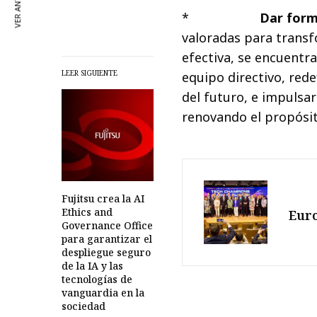
VER ANTERIOR
*
Dar forma 
valoradas para transfo
efectiva, se encuentra
LEER SIGUIENTE
equipo directivo, redef
del futuro, e impulsar
renovando el propósito
Fujitsu crea la AI
Ethics and
Europ
Governance Office
para garantizar el
despliegue seguro
de la IA y las
tecnologías de
vanguardia en la
sociedad