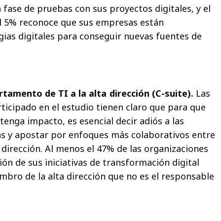
fase de pruebas con sus proyectos digitales, y el
el 5% reconoce que sus empresas están
ias digitales para conseguir nuevas fuentes de
tamento de TI a la alta dirección (C-suite).
Las
Suscríbete a Digital First
cipado en el estudio tienen claro que para que
tenga impacto, es esencial decir adiós a las
Toda la actualidad sobre las últimas tendencias y
estrategias de la industria tecnológica y la
s y apostar por enfoques más colaborativos entre
transformación digital del ámbito empresarial y el
 dirección. Al menos el 47% de las organizaciones
sector público.
n de sus iniciativas de transformación digital
ro de la alta dirección que no es el responsable
CORREO ELECTRÓNICO *
NOMBRE