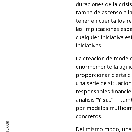
duraciones de la crisi
rampa de ascenso a la
tener en cuenta los r
las implicaciones espe
cualquier iniciativa e
iniciativas.
La creación de model
enormemente la agilida
proporcionar cierta c
una serie de situacio
responsables financie
análisis “
Y si…
” —tamb
por modelos multidim
concretos.
Del mismo modo, una p