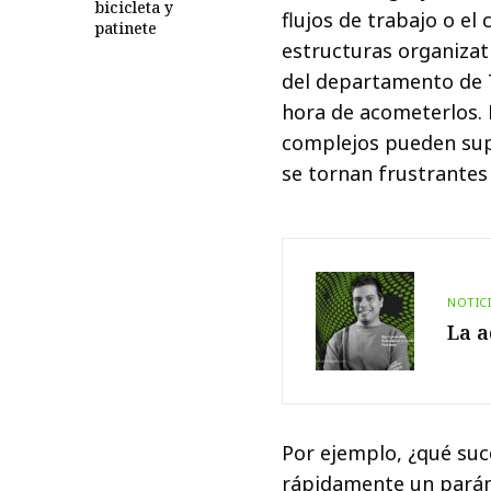
bicicleta y
flujos de trabajo o e
patinete
estructuras organizat
del departamento de T
hora de acometerlos. 
complejos pueden sup
se tornan frustrantes
NOTIC
La a
Por ejemplo, ¿qué suc
rápidamente un parám