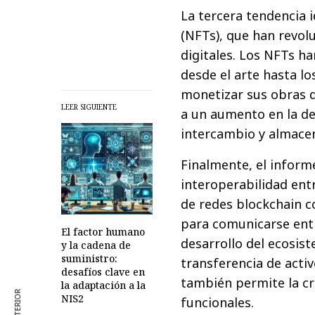
La tercera tendencia i
(NFTs), que han revol
digitales. Los NFTs ha
desde el arte hasta l
monetizar sus obras d
LEER SIGUIENTE
a un aumento en la de
intercambio y almacen
Finalmente, el inform
interoperabilidad ent
de redes blockchain c
para comunicarse entr
El factor humano
desarrollo del ecosist
y la cadena de
suministro:
transferencia de acti
desafíos clave en
también permite la cr
la adaptación a la
NIS2
funcionales.