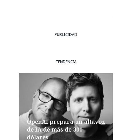
PUBLICIDAD
TENDENCIA
OpenAI prepara un altavoz
de IA de más de 300
dólares