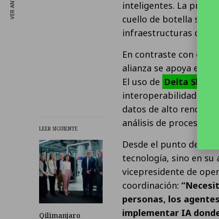
VER ANTERIOR
inteligentes. La propue
cuello de botella sin o
infraestructuras desde
En contraste con otras
alianza se apoya en es
El uso de
Delta Sharin
interoperabilidad, mie
datos de alto rendimien
análisis de procesos.
LEER SIGUIENTE
Desde el punto de vista 
tecnología, sino en su
vicepresidente de oper
coordinación:
“Necesit
personas, los agentes
implementar IA donde
Qilimanjaro