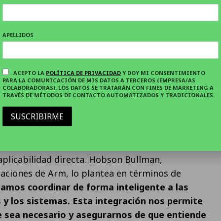
sta de Celonis y Databricks intenta resolver ese
bligar a las empresas a rediseñar sus
 cero.
APELLIDOS
 aproximaciones más verticales o cerradas, esta
tándares abiertos y en una arquitectura modular.
ACEPTO LA
POLÍTICA DE PRIVACIDAD
Y DOY MI CONSENTIMIENTO
PARA LA COMUNICACIÓN DE MIS DATOS A TERCEROS (EMPRESA/AS
g
como base técnica refuerza esa apuesta por la
COLABORADORAS). LOS DATOS SE TRATARÁN CON FINES DE MARKETING A
ntras que Celonis Data Core, la infraestructura de
TRAVÉS DE MÉTODOS DE CONTACTO AUTOMATIZADOS Y TRADICIONALES.
to de Celonis, garantiza la ejecución eficiente del
SUSCRIBIRME
del cliente, el atractivo no está solo en la
 aplicabilidad directa. Hobson Bullman,
aciones de Arm, lo plantea en términos de
amos coordinar de forma inteligente a las
 y los sistemas. Esta integración nos permite
 sea necesario y asegurarnos de que entiende