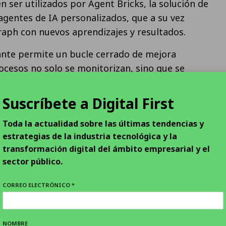
n ser utilizados por Agent Bricks, la solución de
agentes de IA personalizados, que a su vez
raph con nuevos aprendizajes y resultados.
ante permite un bucle cerrado de mejora
ocesos no solo se monitorizan, sino que se
námica. Sarah Branfman, vicepresidenta global de
 en Databricks, lo resume así:
“Las empresas
Suscríbete a Digital First
omprenda realmente su negocio. Esta
Toda la actualidad sobre las últimas tendencias y
rear agentes de IA basados en datos reales y
estrategias de la industria tecnológica y la
rten el conocimiento en acción”
.
transformación digital del ámbito empresarial y el
 se presenta como una solución técnica, su
sector público.
 tensión más amplia en el mercado: la dificultad
CORREO ELECTRÓNICO *
A sin perder el control sobre los datos. La mayoría
siguen enfrentándose a silos, duplicidades y
za que ralentizan la adopción de modelos
NOMBRE