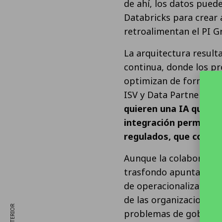
de ahí, los datos puede
Databricks para crear 
retroalimentan el PI G
La arquitectura result
continua, donde los pr
optimizan de forma di
ISV y Data Partner GTM
quieren una IA que c
integración permite c
regulados, que convie
Aunque la colaboración
trasfondo apunta a una
de operacionalizar la I
de las organizaciones 
problemas de gobernan