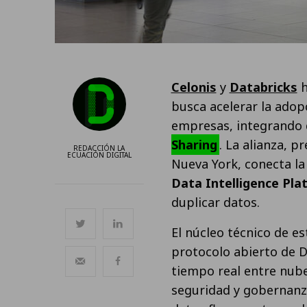
Celonis
y
Databricks
h
busca acelerar la adopc
empresas, integrando
Sharing
. La alianza, 
REDACCIÓN LA
ECUACIÓN DIGITAL
Nueva York, conecta l
Data Intelligence Pla
duplicar datos.
El núcleo técnico de e
protocolo abierto de 
tiempo real entre nube
seguridad y gobernanza