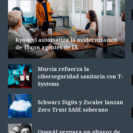
Las tecnológicas europeas facturan
la integración de la IA
6 AGOSTO 2026
6 MINS. LECTURA
Kyndryl automatiza la modernización
de TI con agentes de IA
Murcia refuerza la
ciberseguridad sanitaria con T-
Systems
Schwarz Digits y Zscaler lanzan
Zero Trust SASE soberano
OpenAI prepara un altavoz de