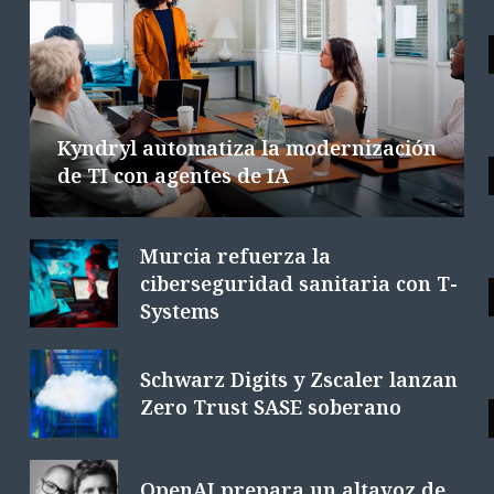
Las tecnológicas europeas facturan
la integración de la IA
6 AGOSTO 2026
6 MINS. LECTURA
Kyndryl automatiza la modernización
de TI con agentes de IA
Murcia refuerza la
ciberseguridad sanitaria con T-
Systems
Schwarz Digits y Zscaler lanzan
Zero Trust SASE soberano
OpenAI prepara un altavoz de