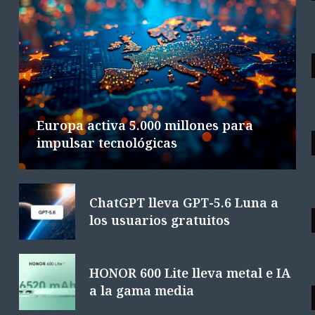
ACTUALIDAD
Google DeepMind cambia de mando
L
en plena carrera de IA
6 AGOSTO 2026
4 MINS. LECTURA
Europa activa 5.000 millones para
impulsar tecnológicas
ChatGPT lleva GPT-5.6 Luna a
los usuarios gratuitos
HONOR 600 Lite lleva metal e IA
a la gama media