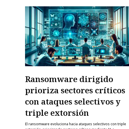
Ransomware dirigido
prioriza sectores críticos
con ataques selectivos y
triple extorsión
El ransomware evoluciona hacia ataques selectivos con triple