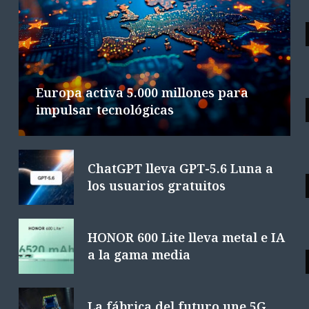
Google DeepMind cambia de mando
L
en plena carrera de IA
6 AGOSTO 2026
4 MINS. LECTURA
Europa activa 5.000 millones para
impulsar tecnológicas
ChatGPT lleva GPT-5.6 Luna a
los usuarios gratuitos
HONOR 600 Lite lleva metal e IA
a la gama media
La fábrica del futuro une 5G,