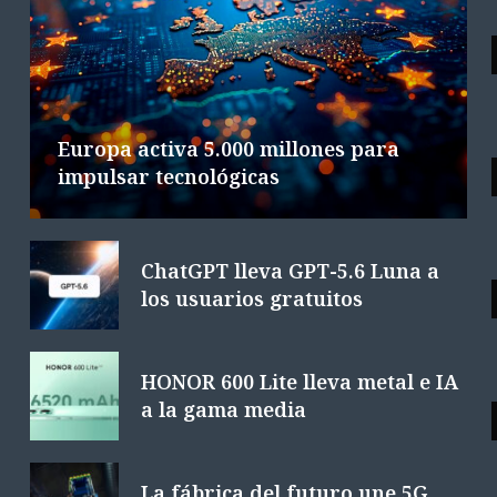
Google DeepMind cambia de mando
L
en plena carrera de IA
6 AGOSTO 2026
4 MINS. LECTURA
Europa activa 5.000 millones para
impulsar tecnológicas
ChatGPT lleva GPT-5.6 Luna a
los usuarios gratuitos
HONOR 600 Lite lleva metal e IA
a la gama media
La fábrica del futuro une 5G,