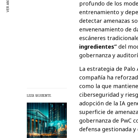
VER ANTERIOR
profundo de los model
entrenamiento y depe
detectar amenazas sof
envenenamiento de da
escáneres tradicional
ingredientes”
del mod
gobernanza y auditorí
La estrategia de Palo 
compañía ha reforzad
como la que mantiene 
ciberseguridad y ries
LEER SIGUIENTE
adopción de la IA gen
superficie de amenaza
gobernanza de PwC con
defensa gestionada y d