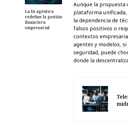
Aunque la propuesta
La IA agéntica
plataforma unificada,
redefine la gestión
la dependencia de té
financiera
empresarial
falsos positivos o re
contextos empresariale
agentes y modelos, si 
seguridad, puede choc
donde la descentraliz
Tele
mid