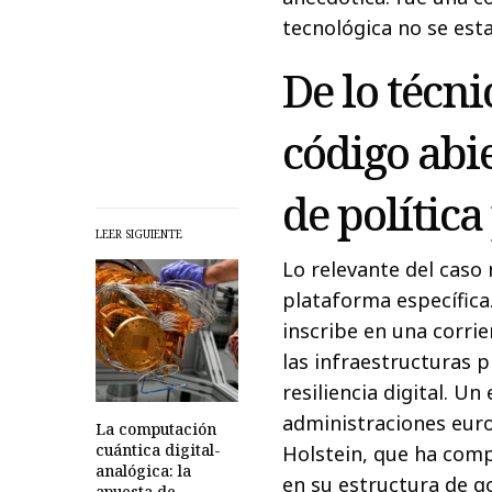
tecnológica no se est
De lo técnic
código abi
de política
LEER SIGUIENTE
Lo relevante del caso
plataforma específica
inscribe en una corrie
las infraestructuras 
resiliencia digital. U
administraciones euro
La computación
cuántica digital-
Holstein, que ha comp
analógica: la
en su estructura de g
apuesta de