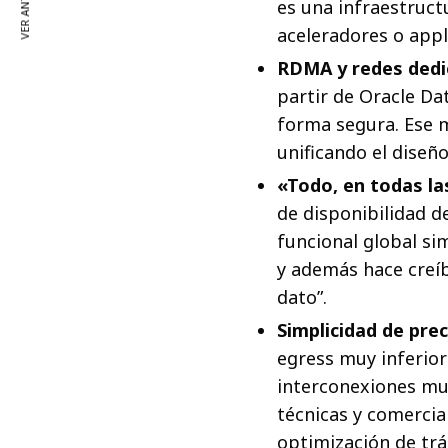
VER ANTERIOR
es una infraestructu
aceleradores o app
RDMA y redes dedi
partir de Oracle Da
forma segura. Ese 
unificando el diseñ
«Todo, en todas la
de disponibilidad d
funcional global si
y además hace creíbl
dato”.
Simplicidad de prec
egress muy inferior
interconexiones mu
técnicas y comerci
optimización de trá