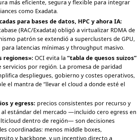
ra más eficiente, segura y flexible para integrar
liances como Exadata.
cadas para bases de datos, HPC y ahora IA:
tabase (RAC/Exadata) obligó a virtualizar RDMA de
mismo patrón se extendió a superclusters de GPU,
o para latencias mínimas y throughput masivo.
s regiones»:
OCI evita la
“tabla de quesos suizos”
e servicios por región. La promesa de paridad
mplifica despliegues, gobierno y costes operativos,
e el mantra de “llevar el cloud a donde esté el
ios y egress:
precios consistentes por recurso y
 al estándar del mercado —incluido cero egress en
lticloud dentro de región— son decisiones
ales coordinadas: menos middle boxes,
nsito y backbone, y un incentivo directo a