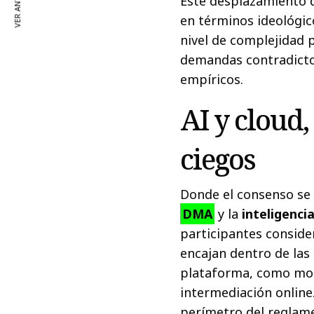
VER ANTERIOR
Este desplazamiento de
en términos ideológico
nivel de complejidad 
demandas contradictor
empíricos.
AI y cloud
ciegos
Donde el consenso se d
DMA
y la
inteligencia 
participantes conside
encajan dentro de las 
plataforma, como mot
intermediación online.
perímetro del reglamen