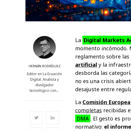
La
Digital Markets A
momento incómodo. Mie
reglamento sobre las 
artificial
y la infraest
HERNÁN RODRÍGUEZ
desborda las categorí
Editor en La Ecuación
Digital. Analista y
no es una crisis abier
divulgador
desajuste entre regula
tecnológico con…
La
Comisión Europea
completas
recibidas e
DMA
. El gesto es pr
normativo:
el inform