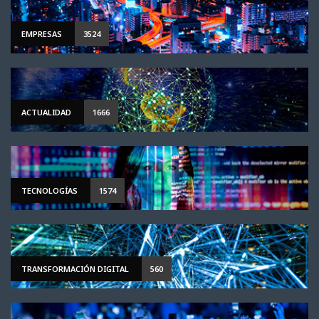
EMPRESAS
3524
ACTUALIDAD
1666
TECNOLOGÍAS
1574
TRANSFORMACIÓN DIGITAL
560