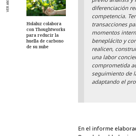
VER ANTERIOR
diferenciación re
competencia. Ten
transacciones par
Holaluz colabora
con Thoughtworks
momentos interme
para reducir la
beneplácito y co
huella de carbono
de su nube
realicen, constru
una labor concie
comprometida ado
seguimiento de l
adaptando el pro
En el informe elabora