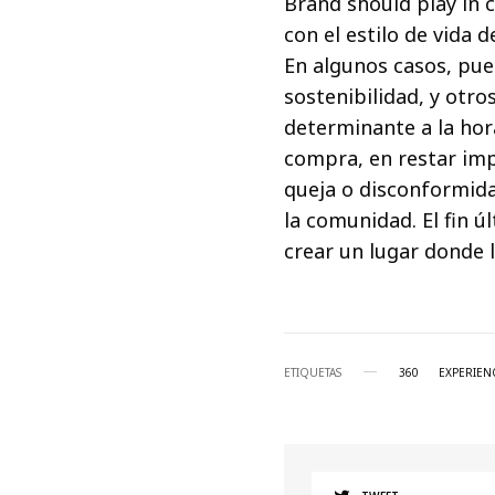
Brand should play in c
con el estilo de vida d
En algunos casos, pu
sostenibilidad, y otro
determinante a la hora
compra, en restar imp
queja o disconformid
la comunidad. El fin ú
crear un lugar donde l
ETIQUETAS
360
EXPERIEN