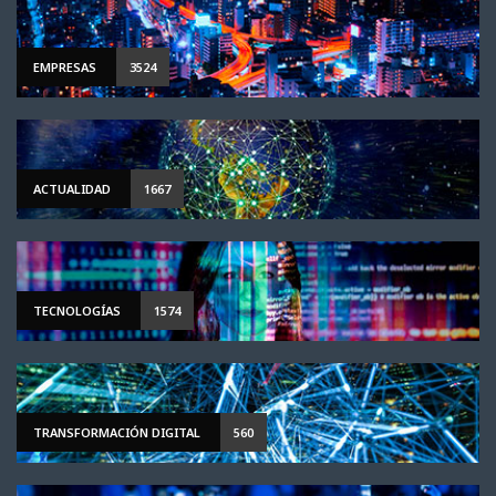
EMPRESAS
3524
ACTUALIDAD
1667
TECNOLOGÍAS
1574
TRANSFORMACIÓN DIGITAL
560