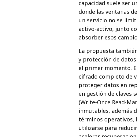
capacidad suele ser un
donde las ventanas de
un servicio no se limi
activo-activo, junto c
absorber esos cambios
La propuesta también
y protección de dato
el primer momento. En 
cifrado completo de 
proteger datos en rep
en gestión de claves 
(Write-Once Read-Man
inmutables, además d
términos operativos, 
utilizarse para reduc
acelerar recuperacio