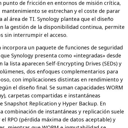
 punto de fricción en entornos de misión crítica,
 mantenimiento se estrechan y el coste de parar
ta al área de TI. Synology plantea que el diseño
on la gestión de la disponibilidad continua, permite
 sin interrumpir el acceso.
 incorpora un paquete de funciones de seguridad
s que Synology presenta como «integradas» desde
la lista aparecen Self-Encrypting Drives (SEDs) y
volúmenes, dos enfoques complementarios para
oso, con implicaciones distintas en rendimiento y
según el diseño final. Se suman capacidades WORM
y), carpetas compartidas e instantáneas
e Snapshot Replication y Hyper Backup. En
la combinación de instantáneas y replicación suele
ir el RPO (pérdida máxima de datos aceptable) y
nes, mientras que WORM e inmutabilidad se