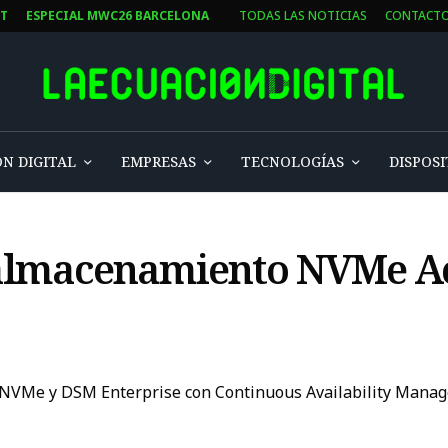
ST
ESPECIAL MWC26 BARCELONA
TODAS LAS NOTICIAS
CONTACT
N DIGITAL
EMPRESAS
TECNOLOGÍAS
DISPOSI
almacenamiento NVMe Ac
l-NVMe y DSM Enterprise con Continuous Availability Mana