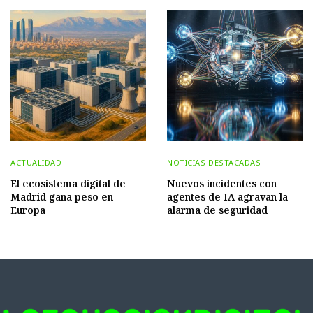
ACTUALIDAD
NOTICIAS DESTACADAS
El ecosistema digital de
Nuevos incidentes con
Madrid gana peso en
agentes de IA agravan la
Europa
alarma de seguridad