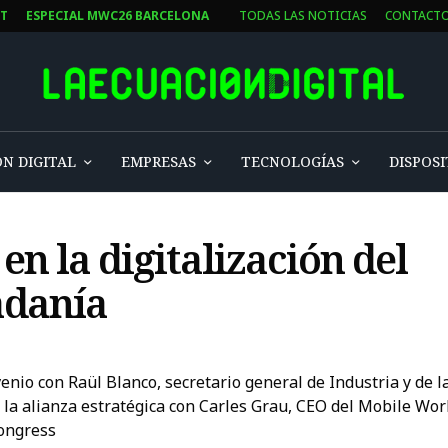
ST
ESPECIAL MWC26 BARCELONA
TODAS LAS NOTICIAS
CONTACT
N DIGITAL
EMPRESAS
TECNOLOGÍAS
DISPOSI
en la digitalización del
adanía
enio con Raül Blanco, secretario general de Industria y de
 la alianza estratégica con Carles Grau, CEO del Mobile Worl
ongress