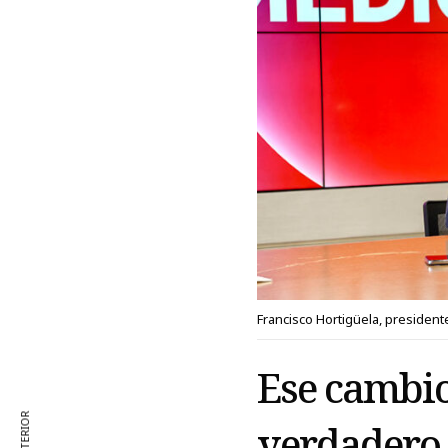
Francisco Hortigüela, presiden
Ese cambio 
verdadero 