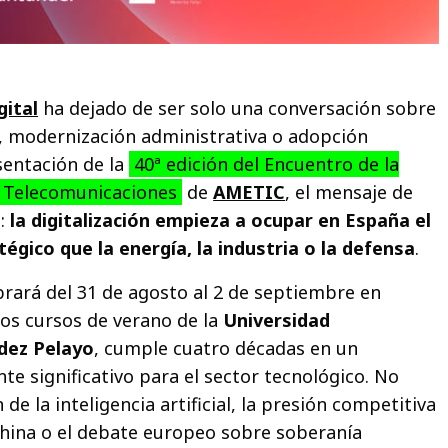
gital
ha dejado de ser solo una conversación sobre
l, modernización administrativa o adopción
sentación de la
40ª edición del Encuentro de la
as Telecomunicaciones
de
AMETIC
, el mensaje de
o:
la digitalización empieza a ocupar en España el
gico que la energía, la industria o la defensa
.
brará del 31 de agosto al 2 de septiembre en
los cursos de verano de la
Universidad
dez Pelayo
, cumple cuatro décadas en un
 significativo para el sector tecnológico. No
 de la inteligencia artificial, la presión competitiva
hina o el debate europeo sobre soberanía