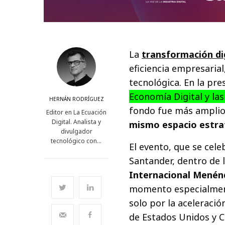
La
transformación di
eficiencia empresaria
tecnológica. En la pre
Economía Digital y l
HERNÁN RODRÍGUEZ
fondo fue más ampli
Editor en La Ecuación
Digital. Analista y
mismo espacio estraté
divulgador
tecnológico con…
El evento, que se cele
Santander, dentro de 
Internacional Menén
momento especialmente
solo por la aceleración
de Estados Unidos y C