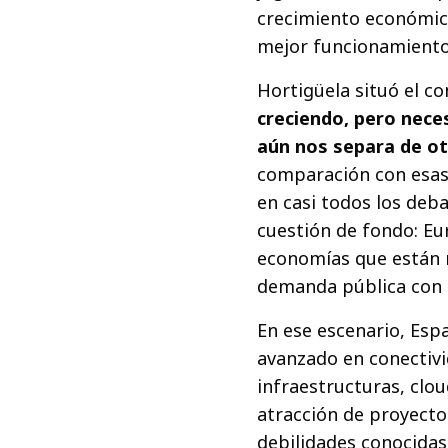
crecimiento económico
mejor funcionamiento 
Hortigüela situó el c
creciendo, pero neces
aún nos separa de o
comparación con esas
en casi todos los deb
cuestión de fondo: Eu
economías que están m
demanda pública con 
En ese escenario, Esp
avanzado en conectivid
infraestructuras, clo
atracción de proyecto
debilidades conocidas