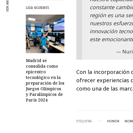
VER ANTERIOR
constante cambio.
LEER SIGUIENTE
región es una se
nuestros esfuerz
innovación tecno
este emocionante
Nuri
Madrid se
consolida como
Con la incorporación
epicentro
tecnológico en la
ofrecer experiencias 
preparación de los
como una de las marca
Juegos Olímpicos
y Paralímpicos de
París 2024
ETIQUETAS
HONOR
NOMB