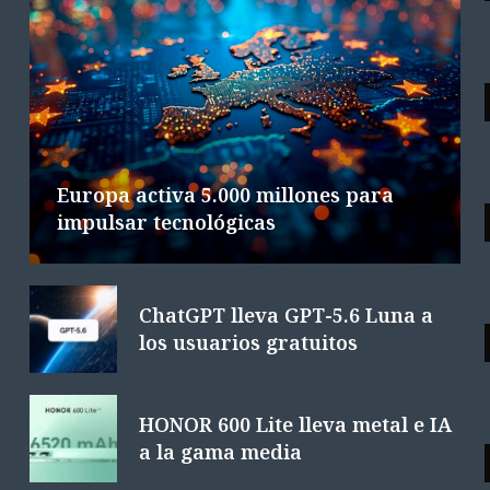
ACTUALIDAD
Google DeepMind cambia de mando
L
en plena carrera de IA
6 AGOSTO 2026
4 MINS. LECTURA
Europa activa 5.000 millones para
impulsar tecnológicas
ChatGPT lleva GPT-5.6 Luna a
los usuarios gratuitos
HONOR 600 Lite lleva metal e IA
a la gama media