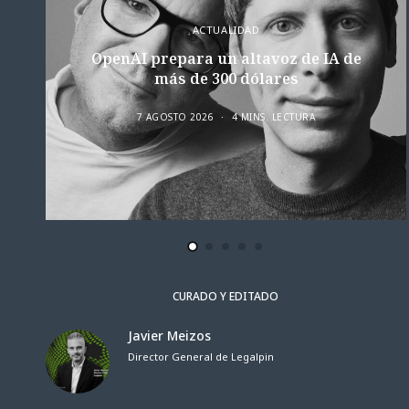
ACTUALIDAD
OpenAI prepara un altavoz de IA de
más de 300 dólares
7 AGOSTO 2026
4 MINS. LECTURA
CURADO Y EDITADO
Javier Meizos
Director General de Legalpin