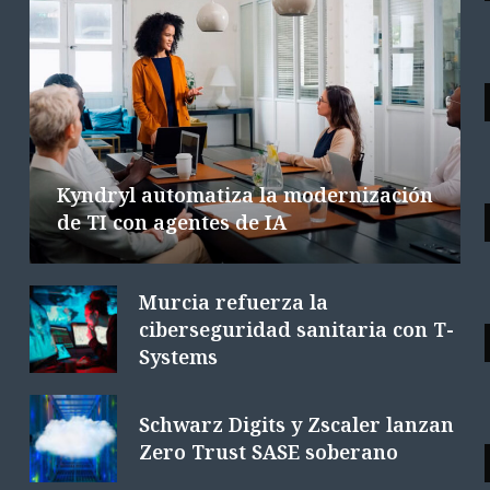
NOTICIAS DESTACADAS
Las tecnológicas europeas facturan
la integración de la IA
6 AGOSTO 2026
6 MINS. LECTURA
Kyndryl automatiza la modernización
de TI con agentes de IA
Murcia refuerza la
ciberseguridad sanitaria con T-
Systems
Schwarz Digits y Zscaler lanzan
Zero Trust SASE soberano