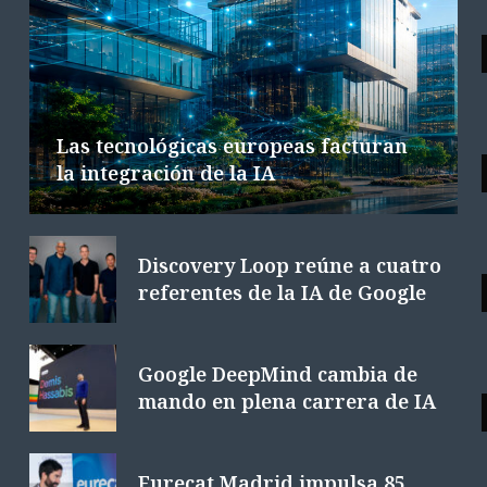
Google DeepMind cambia de mando
L
en plena carrera de IA
6 AGOSTO 2026
4 MINS. LECTURA
Las tecnológicas europeas facturan
la integración de la IA
Discovery Loop reúne a cuatro
referentes de la IA de Google
Google DeepMind cambia de
mando en plena carrera de IA
Eurecat Madrid impulsa 85