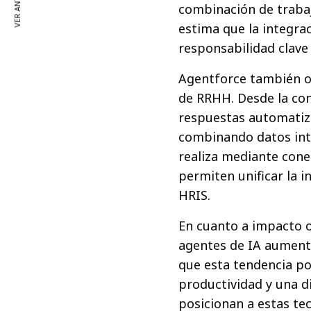
VER ANTERIOR
combinación de traba
estima que la integra
responsabilidad clav
Agentforce también o
de RRHH. Desde la con
respuestas automatiza
combinando datos inte
realiza mediante con
permiten unificar la 
HRIS.
En cuanto a impacto o
agentes de IA aumenta
que esta tendencia po
productividad y una d
posicionan a estas te