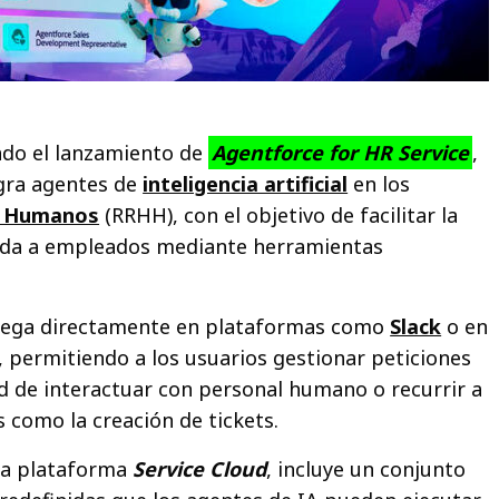
ado el lanzamiento de
Agentforce for HR Service
,
egra agentes de
inteligencia artificial
en los
s Humanos
(RRHH), con el objetivo de facilitar la
ada a empleados mediante herramientas
liega directamente en plataformas como
Slack
o en
, permitiendo a los usuarios gestionar peticiones
 de interactuar con personal humano o recurrir a
 como la creación de tickets.
 la plataforma
Service Cloud
, incluye un conjunto