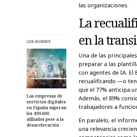
las organizaciones.
La recualif
en la transi
LEER SIGUIENTE
Una de las principales
preparar a las planti
con agentes de IA. El 
recualificando —o te
que el 77% anticipa un
Las empresas de
Además, el 89% consid
servicios digitales
trabajadores a funcio
en España superan
los 499.000
afiliados pese a la
En paralelo, el inform
desaceleración
una relevancia crecien