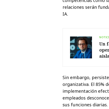
competencias como la 
relaciones serán fund
IA.
NOTIC
Un f
oper
aisl
Sin embargo, persiste
organizativa. El 85% 
implementación efecti
empleados desconocen 
sus funciones diarias.