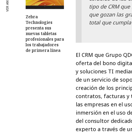
VER ANTERIOR
tipo de CRM que n
que gozan las gr
Zebra
total que cumpla
Technologies
presenta sus
nuevas tabletas
profesionales para
los trabajadores
de primera línea
El CRM que Grupo QDQ
oferta del bono digital
y soluciones TI medi
de un servicio de sop
creación de los princ
contratos, facturas y 
las empresas en el us
inmersión en el uso d
del consultor dedicad
experto a través de u