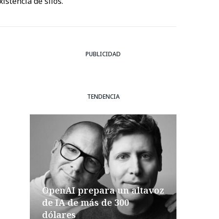
istencia de silos.
PUBLICIDAD
TENDENCIA
OpenAI prepara un altavoz
de IA de más de 300
dólares