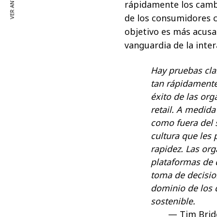
VER ANTERIOR
rápidamente los cambi
de los consumidores c
objetivo es más acusad
vanguardia de la inte
Hay pruebas cla
tan rápidamente
éxito de las or
retail. A medid
como fuera del 
cultura que les
rapidez. Las or
plataformas de d
toma de decisio
dominio de los 
sostenible.
Tim Brid