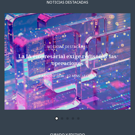
NOTICIAS DESTACADAS
NOTICIAS DESTACADAS
La IA empresarial exige rediseñar las
operaciones
5 AGOSTO 2026
12 MINS. LECTURA
CURADO Y EDITADO