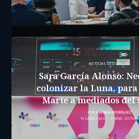
NOTICIAS DESTACADAS
Sara García Alonso: N
colonizar la Luna, para
Marte a mediados del 
POR
HERNÁN RODRÍGUEZ
14 JUNIO 2024
2 MINS. LECTUR