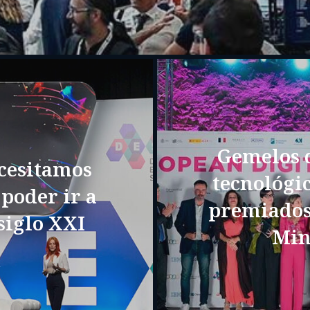
Gemelos d
ecesitamos
tecnológic
 poder ir a
premiados 
siglo XXI
Min
A