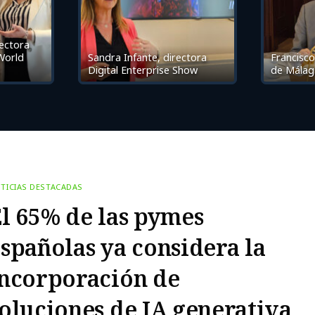
rectora
 World
Sandra Infante, directora
Francisco
Digital Enterprise Show
de Málag
TICIAS DESTACADAS
l 65% de las pymes
spañolas ya considera la
incorporación de
oluciones de IA generativa