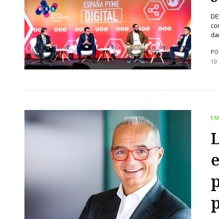
DE
co
da
PO
10
EM
L
e
p
p