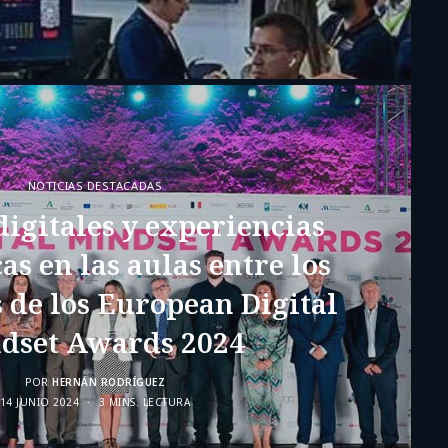
NOTICIAS DESTACADAS
igitales y experiencias
as en las aulas entre los
de los European Digital
dset Awards 2024
POR
HERNÁN RODRÍGUEZ
14 JUNIO 2024
3 MINS. LECTURA