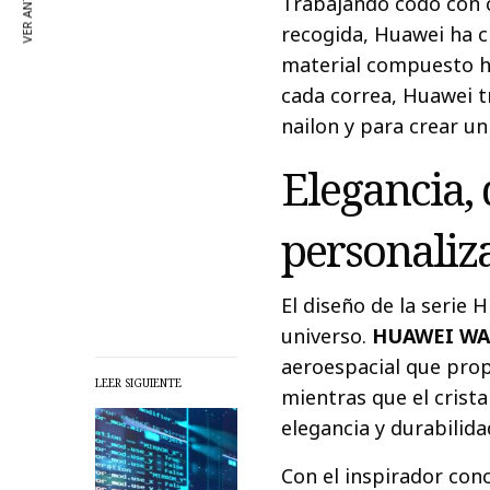
VER ANTERIOR
Trabajando codo con 
recogida, Huawei ha 
material compuesto he
cada correa, Huawei t
nailon y para crear u
Elegancia, 
personaliz
El diseño de la serie
universo.
HUAWEI WA
aeroespacial que prop
LEER SIGUIENTE
mientras que el crista
elegancia y durabilida
Con el inspirador con