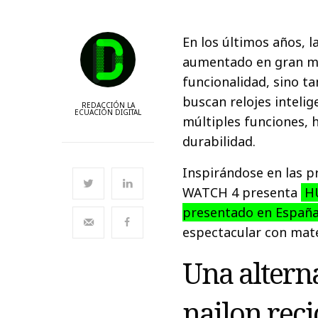
En los últimos años, l
aumentado en gran me
funcionalidad, sino t
buscan relojes intelig
REDACCIÓN LA
ECUACIÓN DIGITAL
múltiples funciones, h
durabilidad.
Inspirándose en las p
WATCH 4 presenta
HU
presentado en Españ
espectacular con mate
Una altern
nailon reci