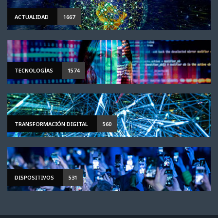
ACTUALIDAD
1667
TECNOLOGÍAS
1574
TRANSFORMACIÓN DIGITAL
560
DISPOSITIVOS
531