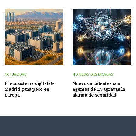
ACTUALIDAD
NOTICIAS DESTACADAS
El ecosistema digital de
Nuevos incidentes con
Madrid gana peso en
agentes de IA agravan la
Europa
alarma de seguridad