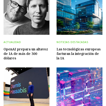
ACTUALIDAD
NOTICIAS DESTACADAS
OpenAI prepara un altavoz
Las tecnológicas europeas
de IA de más de 300
facturan la integración de
dólares
la IA