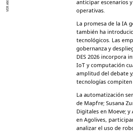
VER ANTERIOR
anticipar escenarios 
operativas.
La promesa de la IA g
también ha introduci
tecnológicos. Las emp
gobernanza y desplieg
DES 2026 incorpora int
IoT y computación cuán
amplitud del debate y
tecnologías compiten 
La automatización será
de Mapfre; Susana Zu
Digitales en Moeve; y
en Agolives, participa
analizar el uso de rob