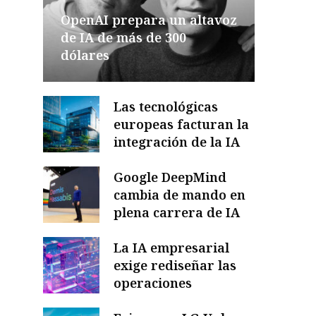
OpenAI prepara un altavoz
de IA de más de 300
dólares
Las tecnológicas
europeas facturan la
integración de la IA
Google DeepMind
cambia de mando en
plena carrera de IA
La IA empresarial
exige rediseñar las
operaciones