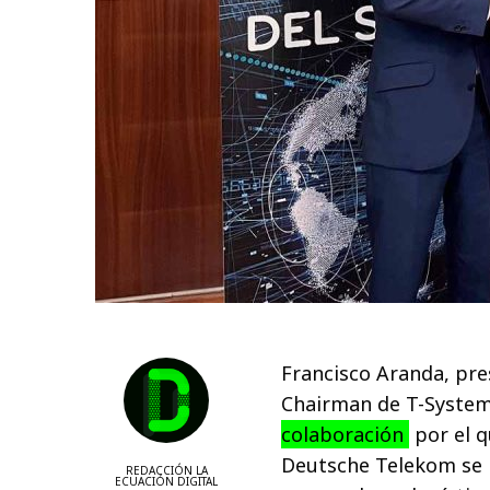
Francisco Aranda, pre
Chairman de T-System
colaboración
por el qu
Deutsche Telekom se i
REDACCIÓN LA
ECUACIÓN DIGITAL