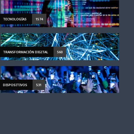
TECNOLOGÍAS
1574
TRANSFORMACIÓN DIGITAL
560
DISPOSITIVOS
531