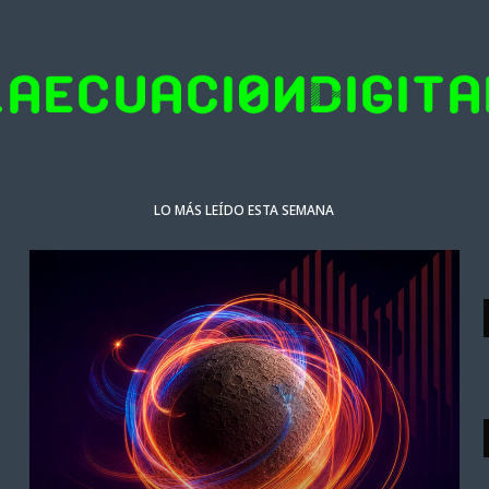
LO MÁS LEÍDO ESTA SEMANA
ACTUALIDAD
Google DeepMind cambia de mando
L
en plena carrera de IA
6 AGOSTO 2026
4 MINS. LECTURA