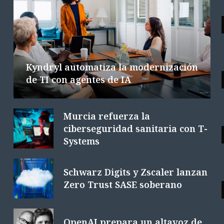
Las tecnológicas europeas facturan
la integración de la IA
6 AGOSTO 2026
6 MINS. LECTURA
Kyndryl automatiza la modernización
de TI con agentes de IA
Murcia refuerza la
ciberseguridad sanitaria con T-
Systems
Schwarz Digits y Zscaler lanzan
Zero Trust SASE soberano
OpenAI prepara un altavoz de