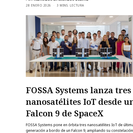
28 ENERO 2026
3 MINS. LECTURA
FOSSA Systems lanza tres
nanosatélites IoT desde u
Falcon 9 de SpaceX
FOSSA Systems pone en órbita tres nanosatélites IoT de últim
generación a bordo de un Falcon 9, ampliando su constelació