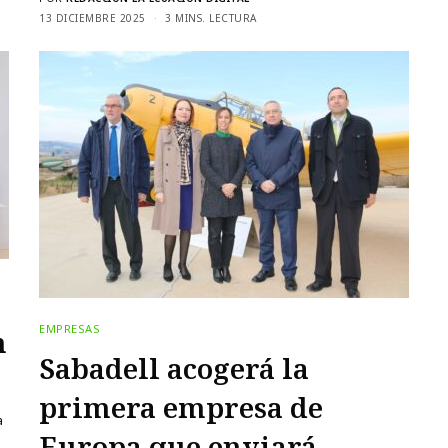
13 DICIEMBRE 2025
3 MINS. LECTURA
EMPRESAS
n
Sabadell acogerá la
primera empresa de
a
Europa que enviará
n