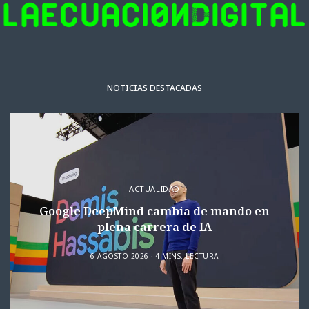
NOTICIAS DESTACADAS
ACTUALIDAD
Google DeepMind cambia de mando en
plena carrera de IA
6 AGOSTO 2026
4 MINS. LECTURA