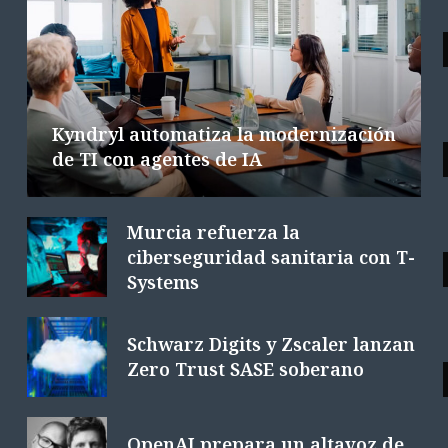
Las tecnológicas europeas facturan
la integración de la IA
6 AGOSTO 2026
6 MINS. LECTURA
Kyndryl automatiza la modernización
de TI con agentes de IA
Murcia refuerza la
ciberseguridad sanitaria con T-
Systems
Schwarz Digits y Zscaler lanzan
Zero Trust SASE soberano
OpenAI prepara un altavoz de