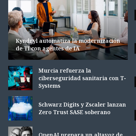
Las tecnológicas europeas facturan
la integración de la IA
6 AGOSTO 2026
6 MINS. LECTURA
Kyndryl automatiza la modernización
de TI con agentes de IA
Murcia refuerza la
ciberseguridad sanitaria con T-
Systems
Schwarz Digits y Zscaler lanzan
Zero Trust SASE soberano
OpenAI prepara un altavoz de