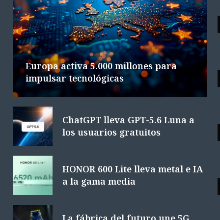
Google DeepMind cambia de mando
L
en plena carrera de IA
6 AGOSTO 2026
4 MINS. LECTURA
Europa activa 5.000 millones para
impulsar tecnológicas
ChatGPT lleva GPT-5.6 Luna a
los usuarios gratuitos
HONOR 600 Lite lleva metal e IA
a la gama media
La fábrica del futuro une 5G,