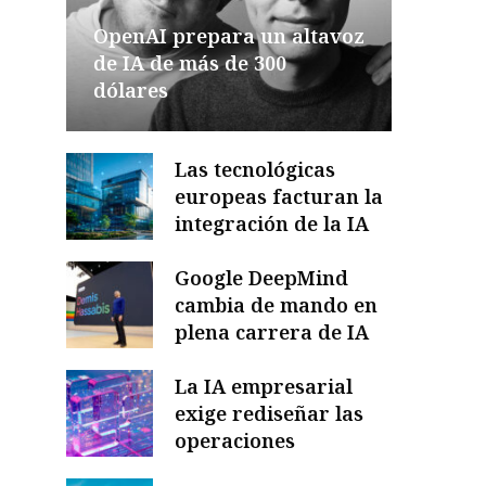
OpenAI prepara un altavoz
de IA de más de 300
dólares
Las tecnológicas
europeas facturan la
integración de la IA
Google DeepMind
cambia de mando en
plena carrera de IA
La IA empresarial
exige rediseñar las
operaciones