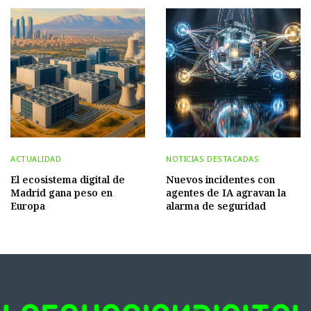
ACTUALIDAD
NOTICIAS DESTACADAS
El ecosistema digital de
Nuevos incidentes con
Madrid gana peso en
agentes de IA agravan la
Europa
alarma de seguridad