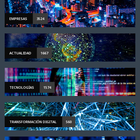
EMPRESAS
3524
ACTUALIDAD
1667
TECNOLOGÍAS
1574
TRANSFORMACIÓN DIGITAL
560