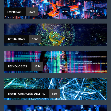
EMPRESAS
3524
ACTUALIDAD
1666
TECNOLOGÍAS
1574
TRANSFORMACIÓN DIGITAL
560