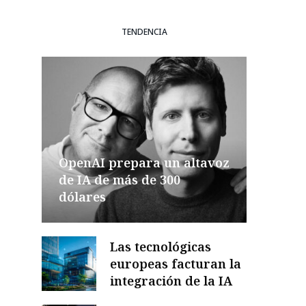
TENDENCIA
OpenAI prepara un altavoz
de IA de más de 300
dólares
Las tecnológicas
europeas facturan la
integración de la IA