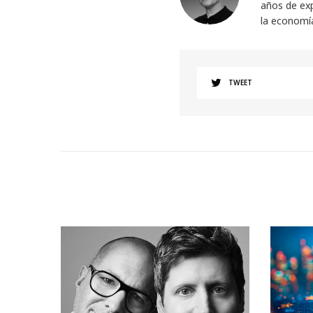
años de exp
la economí
TWEET