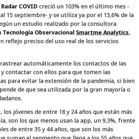
n
Radar COVID
creció un 103% en el último mes -
al 15 septiembre- y se utiliza ya por el 13,6% de la
egún un estudio realizado por la consultora
la
Tecnología Observacional
Smartme Analytics
,
 reflejo preciso del uso real de los servicios
rastrear automáticamente los contactos de las
y contactar con ellos para que tomen las
as para evitar la extensión de la pandemia, si bien
epende de que sea utilizada por la gran mayoría o
udadanos.
e, los jóvenes de entre 18 y 24 años que están más
gía, son los que menos usan la app, un 9,3%, frente
oles de entre 35 y 44 años, que son los más
que suman el segmento que llega a los 55 años que