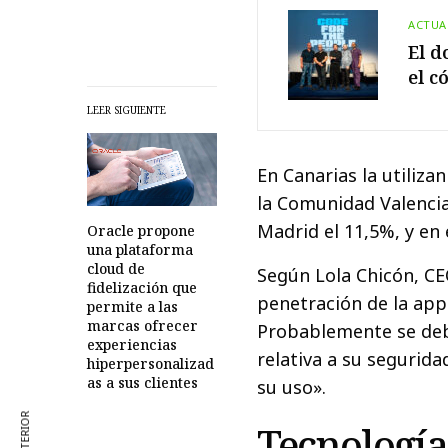
ACTUA
El d
el c
LEER SIGUIENTE
En Canarias la utiliza
la Comunidad Valencia
Madrid el 11,5%, y en 
Oracle propone
una plataforma
cloud de
Según Lola Chicón, CE
fidelización que
penetración de la app
permite a las
marcas ofrecer
Probablemente se deba
experiencias
relativa a su segurid
hiperpersonalizad
as a sus clientes
su uso».
Tecnología