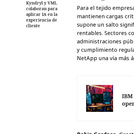
Kyndryl y VML
Para el tejido empre
colaboran para
aplicar IA en la
mantienen cargas críti
experiencia de
supone un salto signi
cliente
rentables. Sectores c
administraciones públ
y cumplimiento regul
NetApp una vía más ág
IBM 
ope