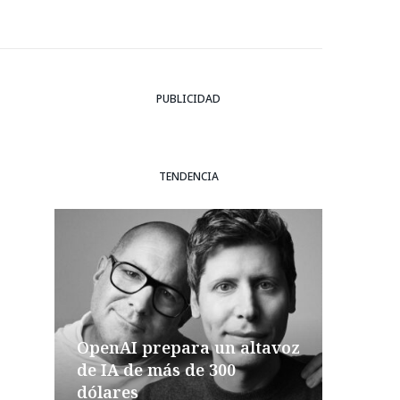
PUBLICIDAD
TENDENCIA
OpenAI prepara un altavoz
de IA de más de 300
dólares